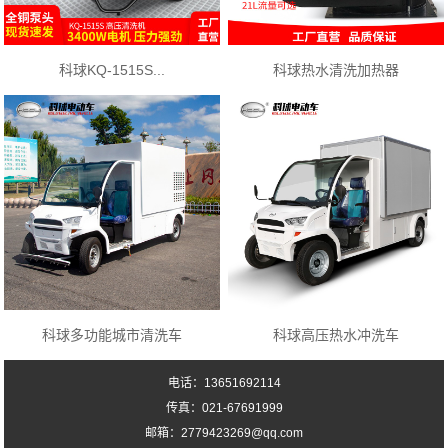
科球KQ-1515S...
科球热水清洗加热器
科球多功能城市清洗车
科球高压热水冲洗车
电话：13651692114
传真：021-67691999
邮箱：2779423269@qq.com